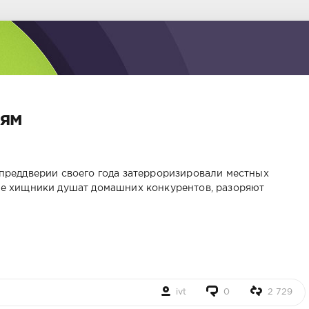
дям
преддверии своего года затерроризировали местных
ие хищники душат домашних конкурентов, разоряют
ivt
0
2 729