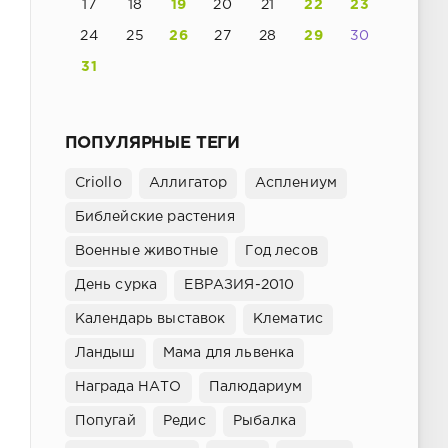
17
18
19
20
21
22
23
24
25
26
27
28
29
30
31
ПОПУЛЯРНЫЕ ТЕГИ
Criollo
Аллигатор
Асплениум
Библейские растения
Военные животные
Год лесов
День сурка
ЕВРАЗИЯ-2010
Календарь выставок
Клематис
Ландыш
Мама для львенка
Награда НАТО
Палюдариум
Попугай
Редис
Рыбалка