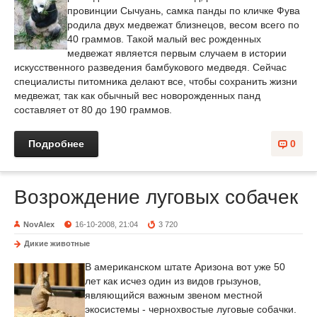
провинции Сычуань, самка панды по кличке Фува
родила двух медвежат близнецов, весом всего по
40 граммов. Такой малый вес рожденных
медвежат является первым случаем в истории
искусственного разведения бамбукового медведя. Сейчас
специалисты питомника делают все, чтобы сохранить жизни
медвежат, так как обычный вес новорожденных панд
составляет от 80 до 190 граммов.
Подробнее
0
Возрождение луговых собачек
NovAlex
16-10-2008, 21:04
3 720
Дикие животные
В американском штате Аризона вот уже 50
лет как исчез один из видов грызунов,
являющийся важным звеном местной
экосистемы - чернохвостые луговые собачки.